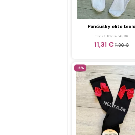
74/80
(1)
80/86
(1)
86/92
(1)
Pančušky elite biel
74
(1)
116/122
128/134
140/146
80
(1)
11,31 €
11,90 €
86
(1)
24-27
(3)
-5%
28-31
(3)
32-34
(3)