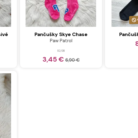
sivé
Pančušky Skye Chase
Pančušk
Paw Patrol
92/98
3,45 €
6,90 €