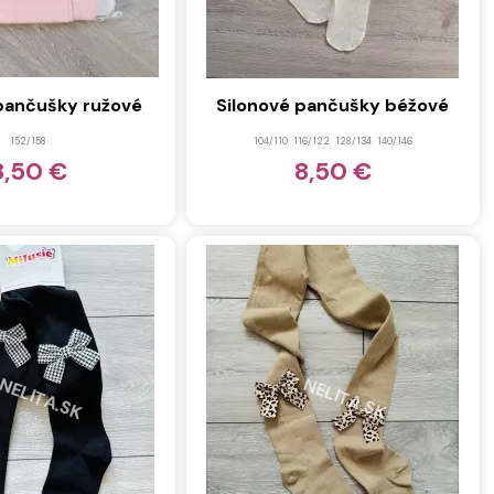
pančušky ružové
Silonové pančušky béžové
152/158
104/110
116/122
128/134
140/146
8,50 €
8,50 €