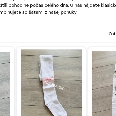
cítili pohodlne počas celého dňa. U nás nájdete klasic
ombinujete so
šatami
z našej ponuky.
Zob