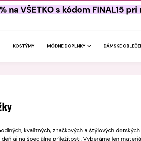
5% na VŠETKO s kódom FINAL15 pri
U
KOSTÝMY
MÓDNE DOPLNKY
DÁMSKE OBLEČE
žky
lných, kvalitných, značkových a štýlových detských pa
deň aj na špeciálne príležitosti. Vyberáme len materi