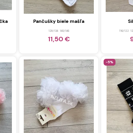
ička
Pančušky biele mašľa
Si
128/134
140/146
116/122
1
11,50 €
-5%