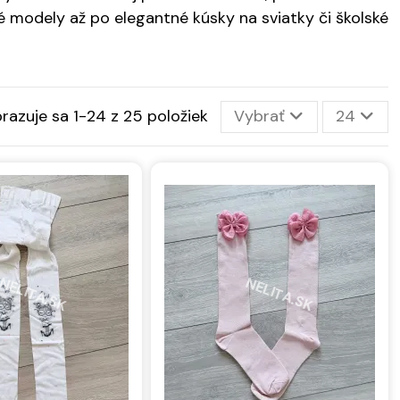
ké modely až po elegantné kúsky na sviatky či školské
razuje sa 1-24 z 25 položiek
Vybrať
24