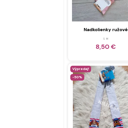
Nadkolienky ružové
S
M
8,50 €
Výpredaj!
-50%