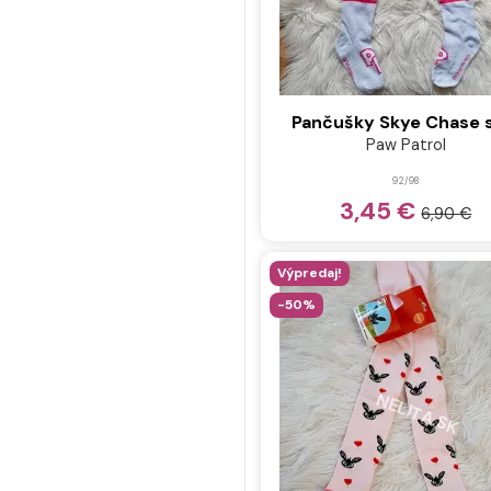
Pančušky Skye Chase 
Paw Patrol
92/98
3,45 €
6,90 €
Výpredaj!
-50%