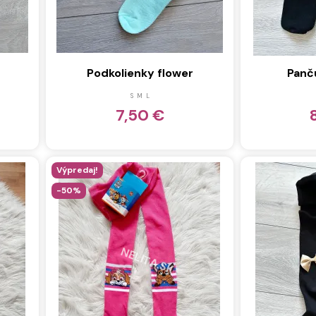
Podkolienky flower
Panč
S
M
L
7,50 €
Výpredaj!
-50%