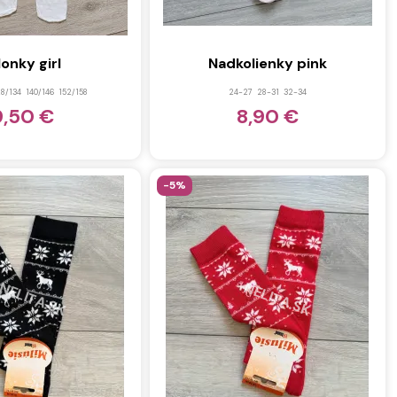
lonky girl
Nadkolienky pink
28/134
140/146
152/158
24-27
28-31
32-34
9,50 €
8,90 €
-5%