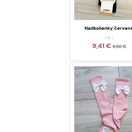
Nadkolienky červen
S
M
L
9,41 €
9,90 €