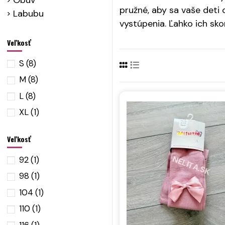
Obuv
pružné, aby sa vaše deti 
Labubu
vystúpenia. Ľahko ich sk
Veľkosť
S
(8)
M
(8)
L
(8)
XL
(1)
Veľkosť
92
(1)
98
(1)
104
(1)
110
(1)
116
(1)