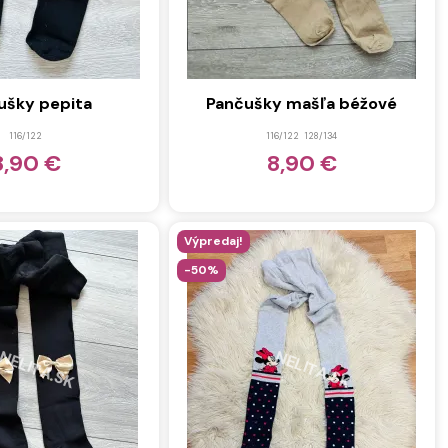
ušky pepita
Pančušky mašľa béžové
116/122
116/122
128/134
8,90 €
8,90 €
Výpredaj!
-50%