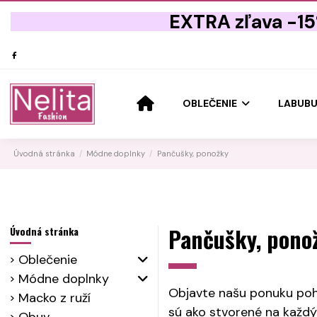
EXTRA zľava -1
OBLEČENIE
LABUB
Úvodná stránka
Módne doplnky
Pančušky, ponožky
Pančušky, pono
Úvodná stránka
Oblečenie
Módne doplnky
Objavte našu ponuku pohod
Macko z ruží
sú ako stvorené na každý 