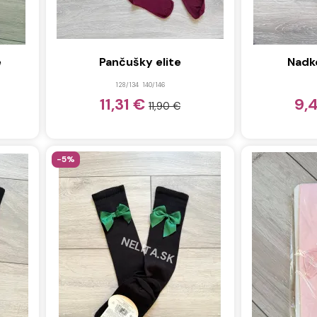
e
Pančušky elite
Nadk
128/134
140/146
11,31 €
9,
11,90 €
-5%