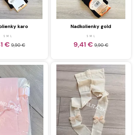
olienky karo
Nadkolienky gold
S
M
L
S
M
L
41 €
9,41 €
9,90 €
9,90 €