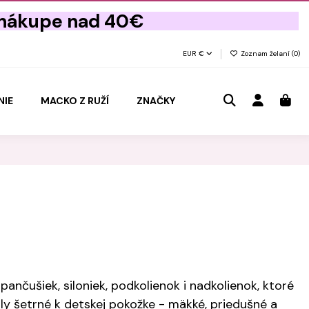
 nákupe nad 40€
EUR €
Zoznam želaní (
0
)
NIE
MACKO Z RUŽÍ
ZNAČKY
nčušiek, siloniek, podkolienok i nadkolienok, ktoré
ály šetrné k detskej pokožke - mäkké, priedušné a