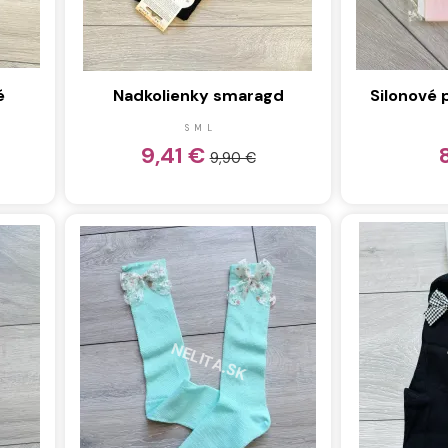
é
Nadkolienky smaragd
Silonové 
S
M
L
9,41 €
9,90 €