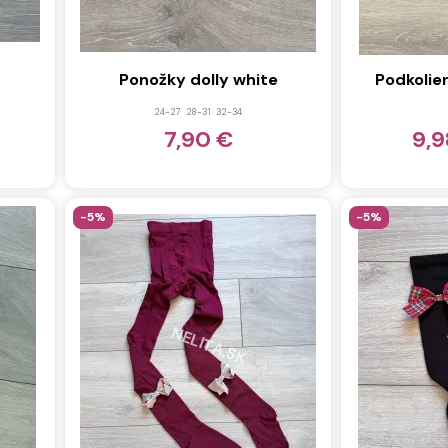
Ponožky dolly white
Podkolie
24-27
28-31
32-34
7,90 €
9,
-5%
-5%