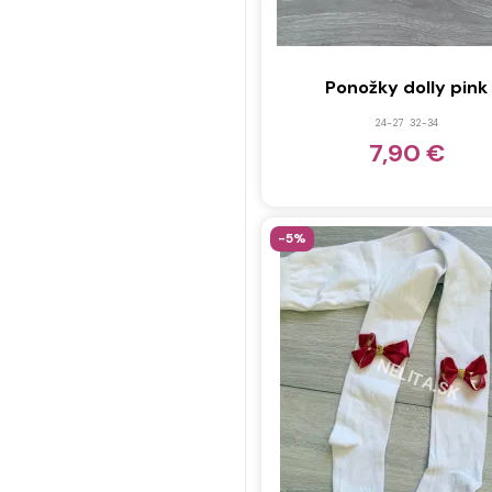
110/116
(1)
116/122
(12)
122/128
(1)
Ponožky dolly pink
128/134
(11)
24-27
32-34
134/140
(1)
7,90 €
140/146
(11)
146/152
(1)
-5%
152/158
(4)
158/164
(1)
174/178
(1)
104 -116
(1)
122 - 134
(1)
62-68
(1)
152-164
(1)