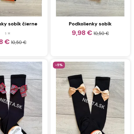
nky sobík čierne
Podkolienky sobík
9,98 €
10,50 €
S
M
98 €
10,50 €
-5%