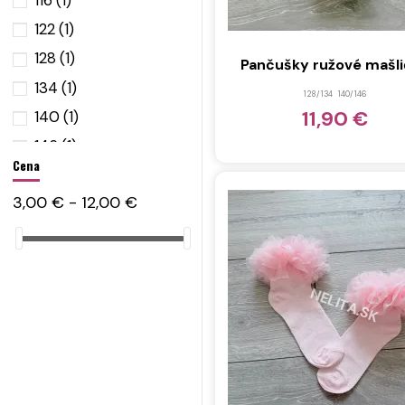
122
(1)
128
(1)
Pančušky ružové mašl
134
(1)
128/134
140/146
11,90 €
140
(1)
146
(1)
Cena
152
(1)
3,00 € - 12,00 €
158
(1)
164
(1)
176
(1)
92/98
(3)
98/104
(1)
116/128
(1)
104/110
(8)