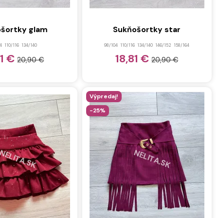
šortky glam
Sukňošortky star
4
110/116
134/140
98/104
110/116
134/140
146/152
158/164
81 €
18,81 €
20,90 €
20,90 €
Výpredaj!
-25%