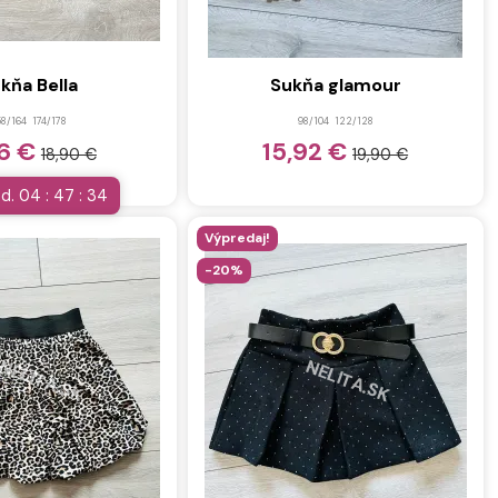
kňa Bella
Sukňa glamour
58/164
174/178
98/104
122/128
56 €
15,92 €
18,90 €
19,90 €
d.
04
:
47
:
32
Výpredaj!
-20%