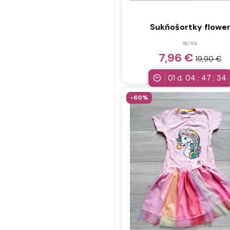
146/152
(64)
152/158
(16)
Sukňošortky flowe
158/164
(61)
98/104
174/178
(18)
7,96 €
19,90 €
104 -116
(16)
01
d.
04
:
47
:
32
122 - 134
(16)
-60%
62-68
(16)
152-164
(16)
74/80
(16)
80/86
(16)
86/92
(18)
74
(16)
80
(16)
86
(16)