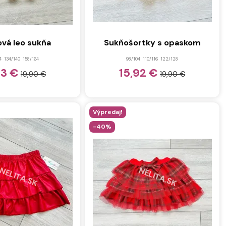
ová leo sukňa
Sukňošortky s opaskom
4
134/140
158/164
98/104
110/116
122/128
93 €
15,92 €
19,90 €
19,90 €
Výpredaj!
-40%