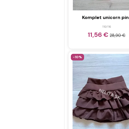
Komplet unicorn pin
110/116
11,56 €
28,90 €
-10%