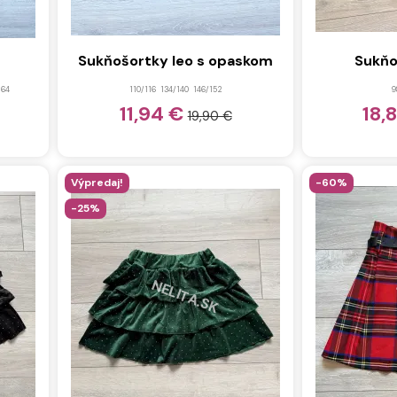
Sukňošortky leo s opaskom
Sukňo
164
110/116
134/140
146/152
9
11,94 €
18,
19,90 €
Výpredaj!
-60%
-25%