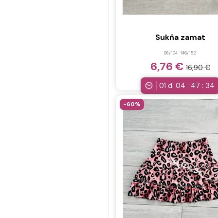
Sukňa zamat
98/104
146/152
6,76 €
16,90 €
01
d.
04
:
47
:
32
-60%