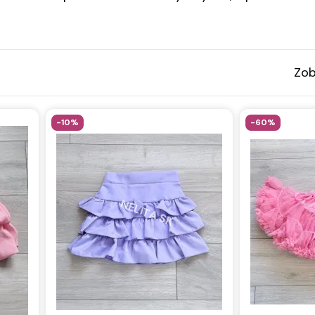
Zob
-10%
-60%