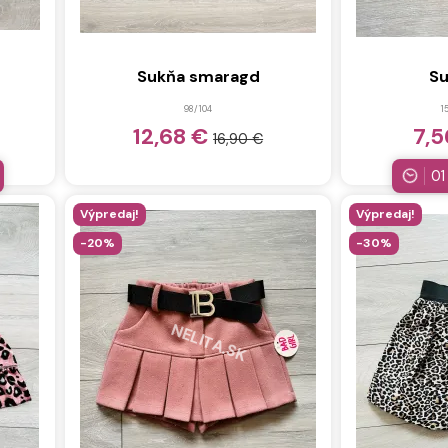
Sukňa smaragd
Su
98/104
1
12,68 €
7,
16,90 €
01
Výpredaj!
Výpredaj!
-20%
-30%