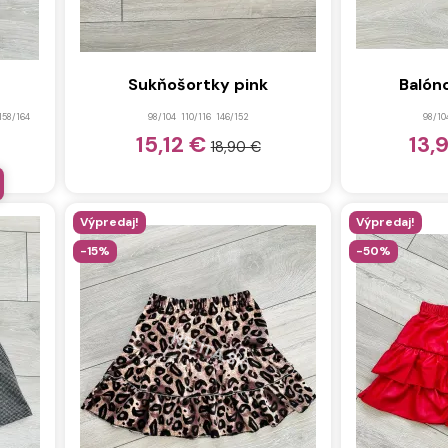
Sukňošortky pink
Balón
158/164
98/104
110/116
146/152
98/10
15,12 €
13,
18,90 €
Výpredaj!
Výpredaj!
-15%
-50%