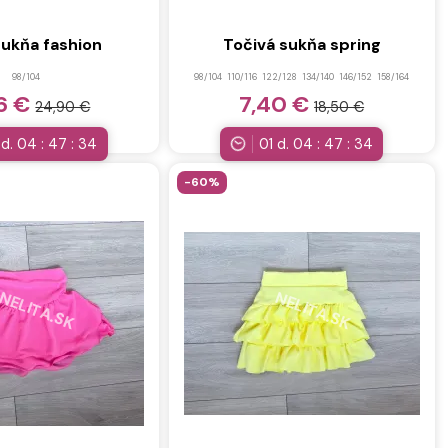
sukňa fashion
Točivá sukňa spring
98/104
98/104
110/116
122/128
134/140
146/152
158/164
6 €
7,40 €
24,90 €
18,50 €
d.
04
:
47
:
32
01
d.
04
:
47
:
32
-60%