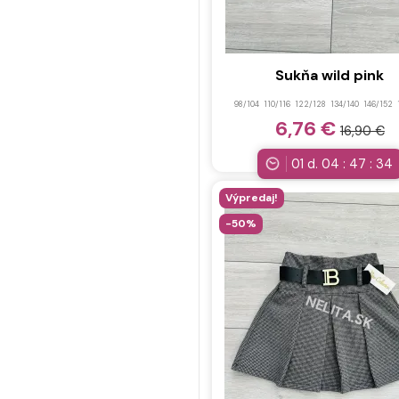
Sukňa wild pink
98/104
110/116
122/128
134/140
146/152
6,76 €
16,90 €
01
d.
04
:
47
:
32
Výpredaj!
-50%