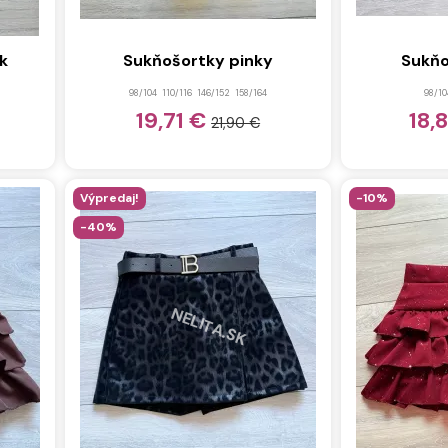
k
Sukňošortky pinky
Sukňo
98/104
110/116
146/152
158/164
98/10
19,71 €
18,
21,90 €
Výpredaj!
-10%
-40%