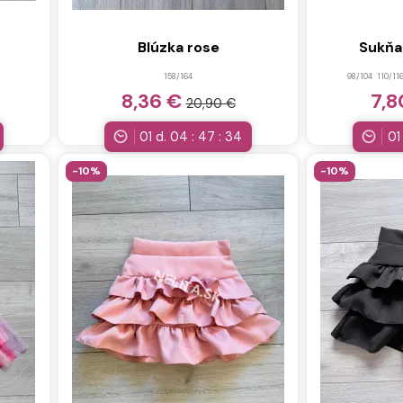
r
Blúzka rose
Sukňa
158/164
98/104
110/11
8,36 €
7,
20,90 €
01
d.
04
:
47
:
32
01
-10%
-10%