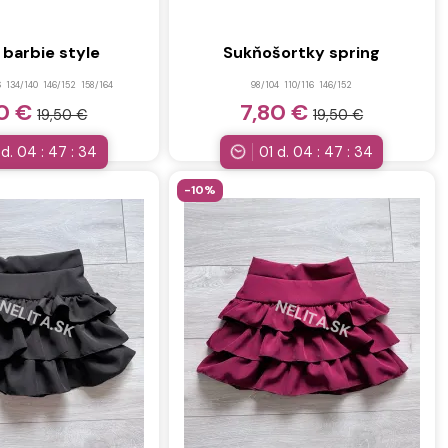
 barbie style
Sukňošortky spring
6
134/140
146/152
158/164
98/104
110/116
146/152
80 €
7,80 €
19,50 €
19,50 €
d.
04
:
47
:
32
01
d.
04
:
47
:
32
-10%