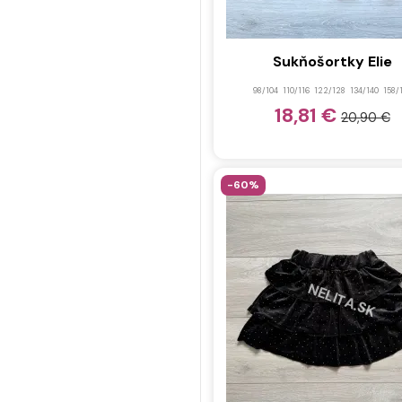
Sukňošortky Elie
98/104
110/116
122/128
134/140
158/
18,81 €
20,90 €
-60%