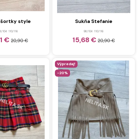
šortky style
Sukňa Stefanie
8/104
110/116
98/104
110/116
81 €
15,68 €
20,90 €
20,90 €
Výpredaj!
-20%