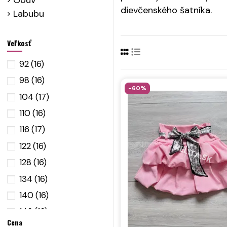
Obuv
dievčenského šatníka.
Labubu
Veľkosť
92
(16)
98
(16)
-60%
104
(17)
110
(16)
116
(17)
122
(16)
128
(16)
134
(16)
140
(16)
146
(16)
Cena