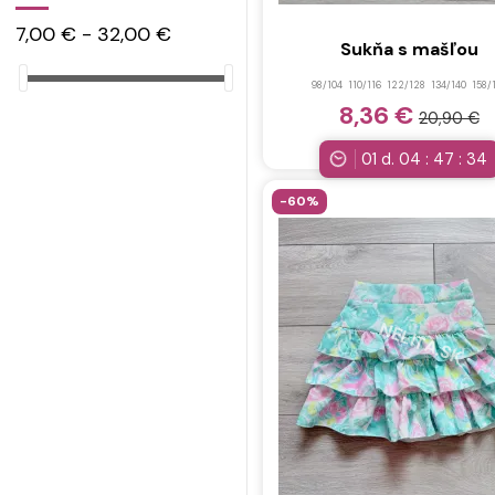
152
(16)
7,00 € - 32,00 €
158
(16)
Sukňa s mašľou
164
(16)
98/104
110/116
122/128
134/140
158/
176
(16)
8,36 €
20,90 €
92/98
(17)
01
d.
04
:
47
:
32
98/104
(62)
-60%
116/128
(16)
104/110
(17)
110/116
(64)
116/122
(16)
122/128
(62)
128/134
(16)
134/140
(63)
140/146
(16)