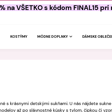
5% na VŠETKO s kódom FINAL15 pri
U
KOSTÝMY
MÓDNE DOPLNKY
DÁMSKE OBLEČE
né s krásnymi detskými sukňami. U nás nájdete sukne n
delov až po slávnostné kúsky s tylom, čipkou či vzo