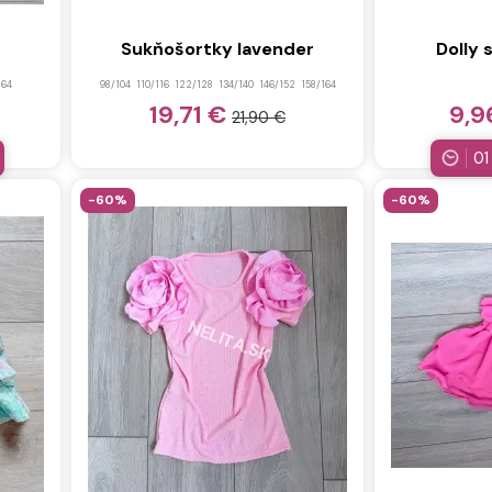
Sukňošortky lavender
Dolly 
164
98/104
110/116
122/128
134/140
146/152
158/164
19,71 €
9,9
21,90 €
01
-60%
-60%