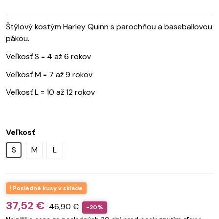
Štýlový kostým Harley Quinn s parochňou a baseballovou
pákou.
Veľkosť S = 4 až 6 rokov
Veľkosť M = 7 až 9 rokov
Veľkosť L = 10 až 12 rokov
Veľkosť
S
M
L
Posledné kusy v sklade
37,52 €
46,90 €
-20%