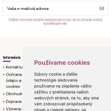
Odber noviniek môžete kedykoľvek zrušiť. Ak to chcete urobiť,
kontaktujte nás.
Informácie
Kontaktujte nás
Používame cookies
Kontaktujte nás
Nfashion, s.r.o.
Súbory cookie a ďalšie
Ochrana osobných
IČO: 55 237 088
technológie sledovania
údajov a poučenie
DIČ: 2121907722
používame na zlepšenie vášho
cookies
Letná ulica 342/16
zážitku z prehliadania našich
049 11 Plešivec
Obchodné podmienky
webových stránok, na to, aby sme
Doprava
+421904073102
vám zobrazovali prispôsobený
Výmena a vrátenie
obsah a cielené reklamy, na
info@nelita.sk