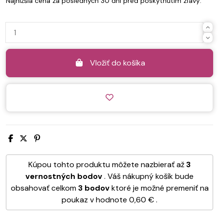
Najnižšia cena za posledných 30 dní pred poskytnutím zľavy:
Vložiť do košíka
Kúpou tohto produktu môžete nazbierať až
3
vernostných bodov
. Váš nákupný košík bude
obsahovať celkom
3
bodov
ktoré je možné premeniť na
poukaz v hodnote
0,60 €
.