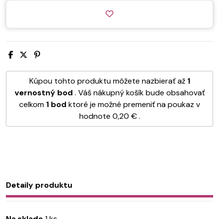
Kúpou tohto produktu môžete nazbierať až
1
vernostný bod
. Váš nákupný košík bude obsahovať
celkom
1
bod
ktoré je možné premeniť na poukaz v
hodnote
0,20 €
.
Detaily produktu
Na sklade
1 ks