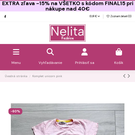
EXTRA zľava -15% na VŠETKO s kódom FINAL15 pri
nákupe nad 40€
EUR €
Zoznam želaní (
0
)
Menu
Vyhľadávanie
Prihlásiť sa
Košík
Úvodná stránka
Komplet unicorn pink
-60%