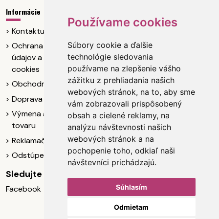
Informácie
Kontaktujte nás
Používame cookies
Kontaktujte nás
Nfashion, s.r.o.
Súbory cookie a ďalšie
Ochrana osobných
IČO: 55 237 088
technológie sledovania
údajov a poučenie
DIČ: 2121907722
používame na zlepšenie vášho
cookies
Letná ulica 342/16
zážitku z prehliadania našich
049 11 Plešivec
Obchodné podmienky
webových stránok, na to, aby sme
Doprava
+421904073102
vám zobrazovali prispôsobený
Výmena a vrátenie
obsah a cielené reklamy, na
info@nelita.sk
tovaru
analýzu návštevnosti našich
webových stránok a na
Reklamačný poriadok
pochopenie toho, odkiaľ naši
Odstúpenie od zmluvy
návštevníci prichádzajú.
Sledujte nás
Súhlasím
Facebook
Odmietam